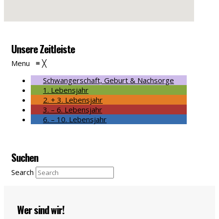
Unsere Zeitleiste
Menu
≡
╳
Schwangerschaft, Geburt & Nachsorge
1. Lebensjahr
2. + 3. Lebensjahr
3. – 6. Lebensjahr
6. – 10. Lebensjahr
Suchen
Search
Wer sind wir!