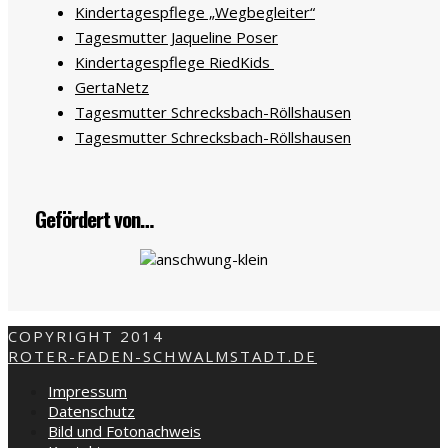
Kindertagespflege „Wegbegleiter“
Tagesmutter Jaqueline Poser
Kindertagespflege RiedKids
GertaNetz
Tagesmutter Schrecksbach-Röllshausen
Tagesmutter Schrecksbach-Röllshausen
Gefördert von…
COPYRIGHT 2014
ROTER-FADEN-SCHWALMSTADT.DE
Impressum
Datenschutz
Bild und Fotonachweis