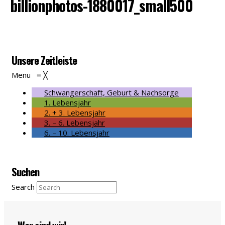
billionphotos-1880017_small500
Unsere Zeitleiste
Menu
≡
╳
Schwangerschaft, Geburt & Nachsorge
1. Lebensjahr
2. + 3. Lebensjahr
3. – 6. Lebensjahr
6. – 10. Lebensjahr
Suchen
Search