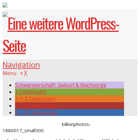
Navigation
Menu
≡
╳
Schwangerschaft, Geburt & Nachsorge
1. Lebensjahr
2. + 3. Lebensjahr
3. – 6. Lebensjahr
6. – 10. Lebensjahr
Roter Faden Schwalmstadt
billionphotos-
1880017_small500