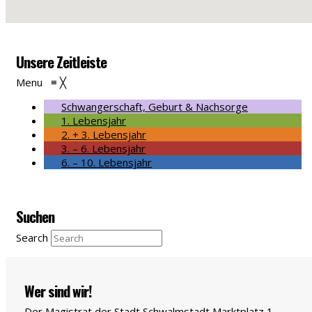
Unsere Zeitleiste
Menu
≡
╳
Schwangerschaft, Geburt & Nachsorge
1. Lebensjahr
2. + 3. Lebensjahr
3. – 6. Lebensjahr
6. – 10. Lebensjahr
Suchen
Search
Wer sind wir!
Der Magistrat der Stadt Schwalmstadt
Marktplatz 1